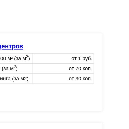
центров
2
00 м² (за м
)
от 1 руб.
2
 (за м
)
от 70 коп.
нга (за м2)
от 30 коп.